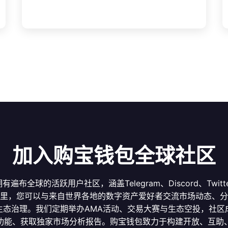
加入购宝钱包全球社区
遍布全球的活跃用户社区，涵盖Telegram、Discord、Twit
里，您可以与来自世界各地的数字资产爱好者交流市场动态、分
生态治理。我们定期举办AMA活动、交易大赛与生态空投，社区
功能、获取独家市场分析报告。购宝钱包致力于构建开放、互助