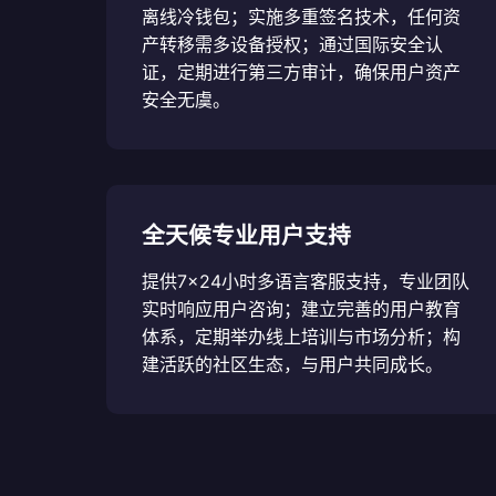
离线冷钱包；实施多重签名技术，任何资
产转移需多设备授权；通过国际安全认
证，定期进行第三方审计，确保用户资产
安全无虞。
全天候专业用户支持
提供7×24小时多语言客服支持，专业团队
实时响应用户咨询；建立完善的用户教育
体系，定期举办线上培训与市场分析；构
建活跃的社区生态，与用户共同成长。