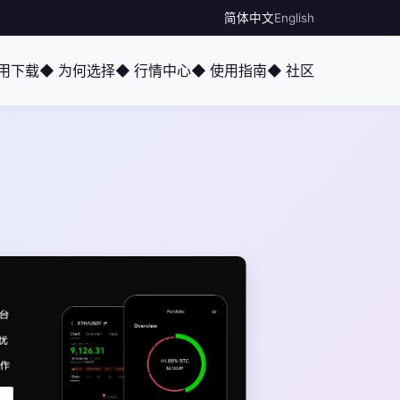
简体中文
English
应用下载
◆ 为何选择
◆ 行情中心
◆ 使用指南
◆ 社区