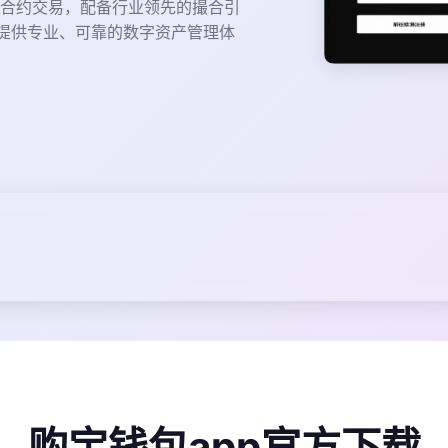
合约交易，配备行业领先的撮合引
户提供专业、可靠的数字资产管理体
购宝钱包app官方下载