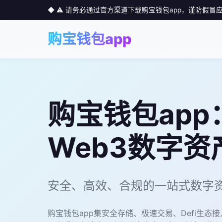
◆ ⚠️ 请务必通过官方渠道下载购宝钱包app，谨防假
购宝钱包app
购宝钱包app
Web3数字资
安全、高效、合规的一站式数字
购宝钱包app集安全存储、极速交易、Defi生