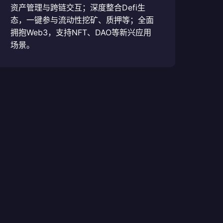
资产管理与跨链交互；深度整合Defi生
态，一键参与流动性挖矿、质押等；全面
拥抱Web3，支持NFT、DAO等新兴应用
场景。