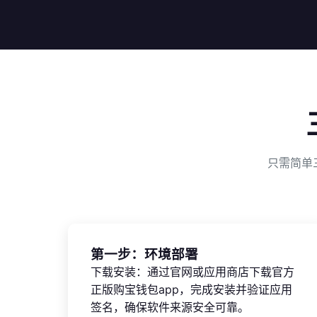
只需简单
第一步：环境部署
下载安装：通过官网或应用商店下载官方
正版购宝钱包app，完成安装并验证应用
签名，确保软件来源安全可靠。